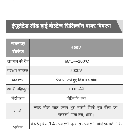
इंसुलेटेड लीड हाई वोल्टेज सिलिकॉन वायर विवरण
नाममात्र
600V
वोल्टेज
तापमान की रेंज
-65℃~+200℃
परीक्षण वोल्टेज
2000V
कंडक्टर
ठोस या फंसे हुए डिब्बाबंद तांबा
ओ.डी.सहिष्णुता
±0.05मिमी
विसंवाहक
सिलिकॉन रबर
सफेद, नीला, लाल, काला, भूरा, नारंगी, बैंगनी, भूरा, पीला, हरा,
रंग की
पारदर्शी, पीला-हरा, आदि।
वे घरेलू बिजली के उपकरणों, प्रकाश उपकरणों, यांत्रिक मशीनों के
आवेदन