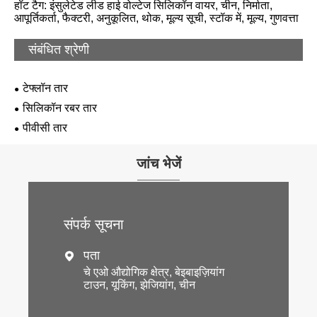
हॉट टैग: इंसुलेटेड लीड हाई वोल्टेज सिलिकॉन वायर, चीन, निर्माता,
आपूर्तिकर्ता, फैक्टरी, अनुकूलित, थोक, मूल्य सूची, स्टॉक में, मूल्य, गुणवत्ता
संबंधित श्रेणी
टेफ्लॉन तार
सिलिकॉन रबर तार
पीवीसी तार
जांच भेजें
संपर्क सूचना
पता

चे एओ औद्योगिक क्षेत्र, बेइबाइज़ियांग
टाउन, यूकिंग, झेजियांग, चीन