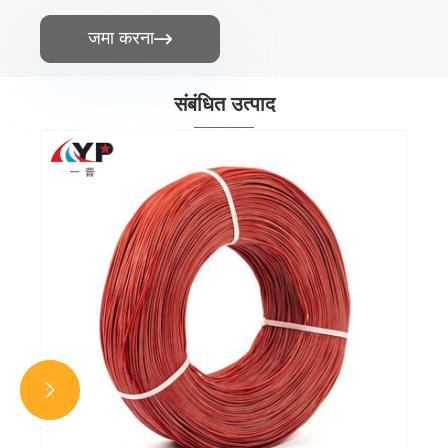
जमा करना

संबंधित उत्पाद
सिलिकॉन रबर लचीला कॉर्ड लचीला तार
और देखें >>

